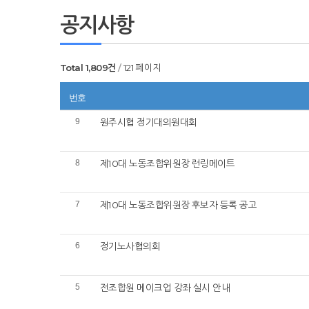
공지사항
Total 1,809건
121 페이지
번호
9
원주시협 정기대의원대회
8
제10대 노동조합위원장 런링메이트
7
제10대 노동조합위원장 후보자 등록 공고
6
정기노사협의회
5
전조합원 메이크업 강좌 실시 안내