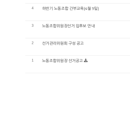
4
하반기 노동조합 간부교육(4월 9일)
3
노동조합위원장선거 입후보 안내
2
선거관리위원회 구성 공고
1
노동조합위원장 선거공고
처음
이전