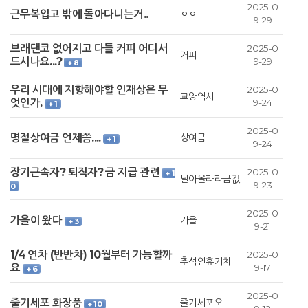
2025-0
근무복입고 밖에 돌아다니는거..
ㅇㅇ
9-29
브래댄코 없어지고 다들 커피 어디서
2025-0
커피
드시나요...?
9-29
+ 8
우리 시대에 지향해야할 인재상은 무
2025-0
교양역사
엇인가.
9-24
+ 1
2025-0
명절상여금 언제쯤....
상여금
+ 1
9-24
장기근속자? 퇴직자? 금 지급 관련
2025-0
+ 1
날아올라라금값
9-23
0
2025-0
가을이 왔다
가을
+ 3
9-21
1/4 연차 (반반차) 10월부터 가능할까
2025-0
추석연휴기차
요
9-17
+ 6
2025-0
줄기세포 화장품
줄기세포오
+ 10