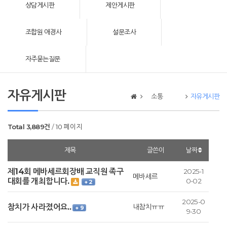
상담게시판
제안게시판
조합원 애경사
설문조사
자주묻는질문
자유게시판
소통
자유게시판
Total 3,889건
10 페이지
제목
글쓴이
날짜
제14회 메바세르회장배 교직원 족구
2025-1
메바세르
대회를 개최합니다.
0-02
+ 2
2025-0
참치가 사라졌어요..
내참치ㅠㅠ
+ 9
9-30