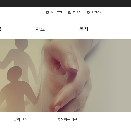
사이트맵
로그인
회원가입
소통
자료
복지
규약.규정
통상임금계산