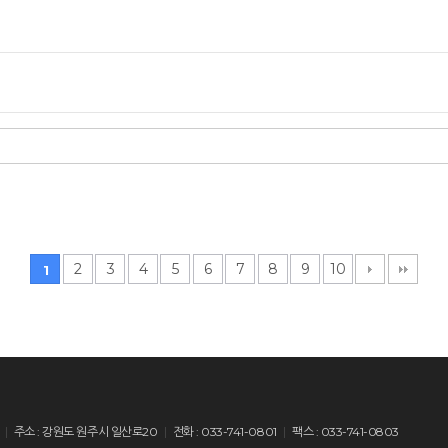
2
3
4
5
6
7
8
9
10
1
주소 : 강원도 원주시 일산로20
전화 : 033-741-0801
팩스 : 033-741-0803