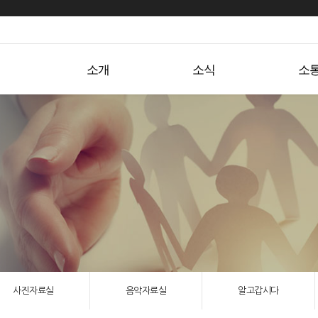
소개
소식
사진자료실
음악자료실
알고갑시다