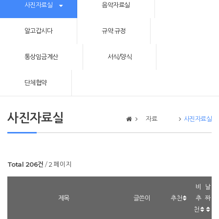
사진자료실
음악자료실
알고갑시다
규약.규정
통상임금계산
서식/양식
단체협약
사진자료실
자료
사진자료실
Total 206건
2 페이지
비
날
제목
글쓴이
추천
추
짜
천