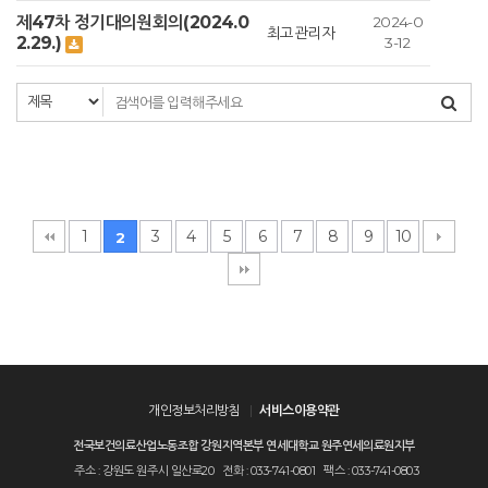
제47차 정기대의원회의(2024.0
2024-0
최고관리자
2.29.)
3-12
1
3
4
5
6
7
8
9
10
2
개인정보처리방침
서비스이용약관
전국보건의료산업노동조합 강원지역본부
연세대학교 원주연세의료원지부
주소 : 강원도 원주시 일산로20
전화 : 033-741-0801
팩스 : 033-741-0803