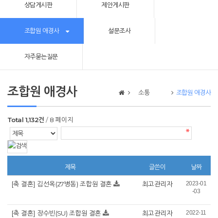
상담게시판
제안게시판
조합원 애경사
설문조사
자주묻는질문
조합원 애경사
소통
조합원 애경사
Total 1,132건
8 페이지
제목
글쓴이
날짜
[축 결혼] 김선옥(27병동) 조합원 결혼
최고관리자
2023-01
-03
[축 결혼] 장수빈(SU) 조합원 결혼
최고관리자
2022-11