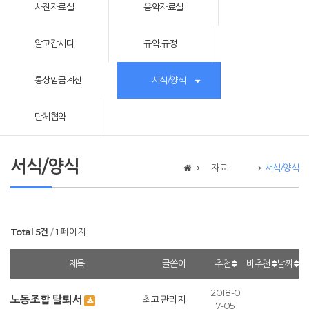
사진자료실
음악자료실
알고갑시다
규약.규정
통상임금계산
서식/양식
단체협약
서식/양식
자료
서식/양식
Total 5건
1 페이지
제목
글쓴이
추천
비추천
날짜
2018-0
노동조합 탈퇴서
최고관리자
7-05